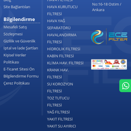
No:16-18 Ostim /
Site Bağlantıları
HAVA KURUTUCU
Ankara
FİLTRESİ
Bilgilendirme
HAVA YAĞ
Mesafeli Satış
SEPARATÖRÜ
Sözleşmesi
HAVALANDIRMA
Gizlilik ve Güvenlik
FİLTRESİ
İptal ve İade Şartları
HİDROLİK FİLTRESİ
Kişisel Veriler
KABİN FİLTRESİ
Politikası
KLİMA HAV. FİLTRESİ
E-Ticaret Sitesi Ön
KRANK HAV.
Bilgilendirme Formu
FİLTRESİ
Çerez Politikası
SU KOROZYON
FİLTRESİ
TOZ TUTUCU
FİLTRESİ
YAĞ FİLTRESİ
YAKIT FİLTRESİ
YAKIT SU AYIRICI