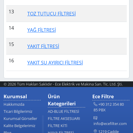
13
TOZ TUTUCU FİLTRESİ
14
YAĞ FİLTRESİ
15
YAKIT FİLTRESİ
16
YAKIT SU AYIRICI FİLTRESİ
© 2026 Tüm Hakları Saklıdır - Ece Elektrik ve Makina San. Tic. Ltd. Şti.
Kurumsal
Ürün
Ece Filtre
Kategorileri
Hakkımızda
+90 312 354 80
85 PBX
Ticari Bilgilerimiz
AD-BLUE FİLTRESİ
Kurumsal Görseller
FİLTRE AKSESUARI
info@ecefilter.com
Kalite Belgelerimiz
FİLTRE KİTİ
1219 Cadde
Blog
HAVA FİLTRESİ