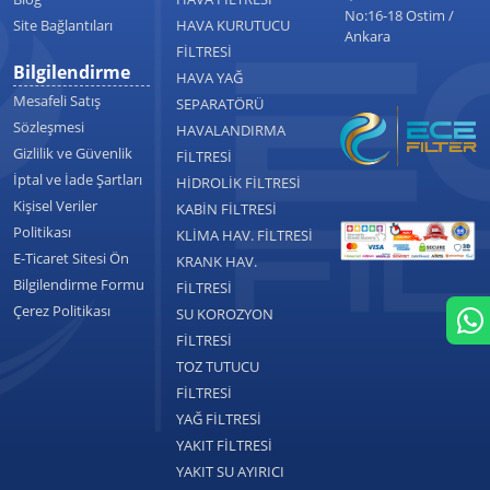
No:16-18 Ostim /
Site Bağlantıları
HAVA KURUTUCU
Ankara
FİLTRESİ
Bilgilendirme
HAVA YAĞ
Mesafeli Satış
SEPARATÖRÜ
Sözleşmesi
HAVALANDIRMA
Gizlilik ve Güvenlik
FİLTRESİ
İptal ve İade Şartları
HİDROLİK FİLTRESİ
Kişisel Veriler
KABİN FİLTRESİ
Politikası
KLİMA HAV. FİLTRESİ
E-Ticaret Sitesi Ön
KRANK HAV.
Bilgilendirme Formu
FİLTRESİ
Çerez Politikası
SU KOROZYON
FİLTRESİ
TOZ TUTUCU
FİLTRESİ
YAĞ FİLTRESİ
YAKIT FİLTRESİ
YAKIT SU AYIRICI