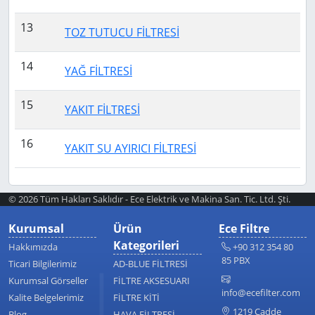
13
TOZ TUTUCU FİLTRESİ
14
YAĞ FİLTRESİ
15
YAKIT FİLTRESİ
16
YAKIT SU AYIRICI FİLTRESİ
© 2026 Tüm Hakları Saklıdır - Ece Elektrik ve Makina San. Tic. Ltd. Şti.
Kurumsal
Ürün
Ece Filtre
Kategorileri
Hakkımızda
+90 312 354 80
85 PBX
Ticari Bilgilerimiz
AD-BLUE FİLTRESİ
Kurumsal Görseller
FİLTRE AKSESUARI
info@ecefilter.com
Kalite Belgelerimiz
FİLTRE KİTİ
1219 Cadde
Blog
HAVA FİLTRESİ