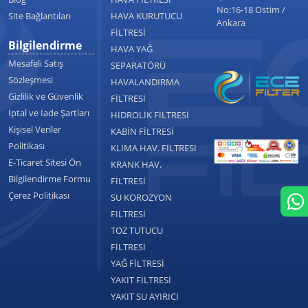
No:16-18 Ostim /
Site Bağlantıları
HAVA KURUTUCU
Ankara
FİLTRESİ
Bilgilendirme
HAVA YAĞ
Mesafeli Satış
SEPARATÖRÜ
Sözleşmesi
HAVALANDIRMA
Gizlilik ve Güvenlik
FİLTRESİ
İptal ve İade Şartları
HİDROLİK FİLTRESİ
Kişisel Veriler
KABİN FİLTRESİ
Politikası
KLİMA HAV. FİLTRESİ
E-Ticaret Sitesi Ön
KRANK HAV.
Bilgilendirme Formu
FİLTRESİ
Çerez Politikası
SU KOROZYON
FİLTRESİ
TOZ TUTUCU
FİLTRESİ
YAĞ FİLTRESİ
YAKIT FİLTRESİ
YAKIT SU AYIRICI