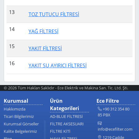
13
TOZ TUTUCU FİLTRESİ
14
YAĞ FİLTRESİ
15
YAKIT FİLTRESİ
16
YAKIT SU AYIRICI FİLTRESİ
© 2026 Tüm Hakları Saklıdır - Ece Elektrik ve Makina San. Tic. Ltd. Şti.
Kurumsal
Ürün
Ece Filtre
Kategorileri
Hakkımızda
+90 312 354 80
85 PBX
Ticari Bilgilerimiz
AD-BLUE FİLTRESİ
Kurumsal Görseller
FİLTRE AKSESUARI
info@ecefilter.com
Kalite Belgelerimiz
FİLTRE KİTİ
1219 Cadde
Blog
HAVA FİLTRESİ