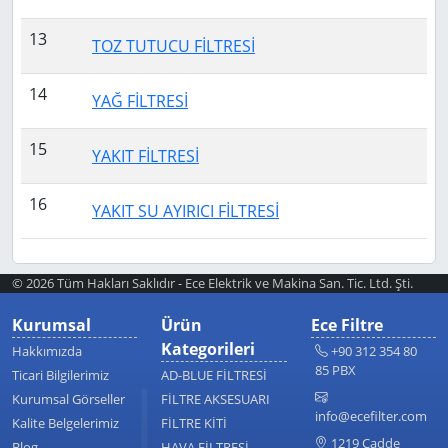
13
TOZ TUTUCU FİLTRESİ
14
YAĞ FİLTRESİ
15
YAKIT FİLTRESİ
16
YAKIT SU AYIRICI FİLTRESİ
© 2026 Tüm Hakları Saklıdır - Ece Elektrik ve Makina San. Tic. Ltd. Şti.
Kurumsal
Ürün
Ece Filtre
Kategorileri
Hakkımızda
+90 312 354 80
85 PBX
Ticari Bilgilerimiz
AD-BLUE FİLTRESİ
Kurumsal Görseller
FİLTRE AKSESUARI
info@ecefilter.com
Kalite Belgelerimiz
FİLTRE KİTİ
1219 Cadde
Blog
HAVA FİLTRESİ