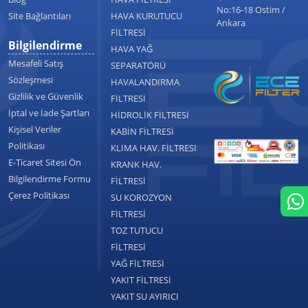
No:16-18 Ostim /
Site Bağlantıları
HAVA KURUTUCU
Ankara
FİLTRESİ
Bilgilendirme
HAVA YAĞ
Mesafeli Satış
SEPARATÖRÜ
Sözleşmesi
HAVALANDIRMA
Gizlilik ve Güvenlik
FİLTRESİ
İptal ve İade Şartları
HİDROLİK FİLTRESİ
Kişisel Veriler
KABİN FİLTRESİ
Politikası
KLİMA HAV. FİLTRESİ
E-Ticaret Sitesi Ön
KRANK HAV.
Bilgilendirme Formu
FİLTRESİ
Çerez Politikası
SU KOROZYON
FİLTRESİ
TOZ TUTUCU
FİLTRESİ
YAĞ FİLTRESİ
YAKIT FİLTRESİ
YAKIT SU AYIRICI