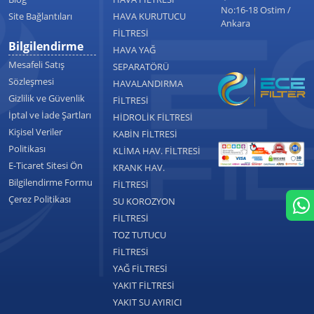
No:16-18 Ostim /
Site Bağlantıları
HAVA KURUTUCU
Ankara
FİLTRESİ
Bilgilendirme
HAVA YAĞ
Mesafeli Satış
SEPARATÖRÜ
Sözleşmesi
HAVALANDIRMA
Gizlilik ve Güvenlik
FİLTRESİ
İptal ve İade Şartları
HİDROLİK FİLTRESİ
Kişisel Veriler
KABİN FİLTRESİ
Politikası
KLİMA HAV. FİLTRESİ
E-Ticaret Sitesi Ön
KRANK HAV.
Bilgilendirme Formu
FİLTRESİ
Çerez Politikası
SU KOROZYON
FİLTRESİ
TOZ TUTUCU
FİLTRESİ
YAĞ FİLTRESİ
YAKIT FİLTRESİ
YAKIT SU AYIRICI