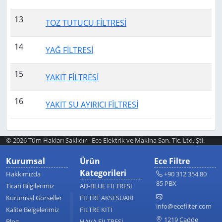
13
TOZ TUTUCU FİLTRESİ
14
YAĞ FİLTRESİ
15
YAKIT FİLTRESİ
16
YAKIT SU AYIRICI FİLTRESİ
© 2026 Tüm Hakları Saklıdır - Ece Elektrik ve Makina San. Tic. Ltd. Şti.
Kurumsal
Ürün
Ece Filtre
Kategorileri
Hakkımızda
+90 312 354 80
85 PBX
Ticari Bilgilerimiz
AD-BLUE FİLTRESİ
Kurumsal Görseller
FİLTRE AKSESUARI
info@ecefilter.com
Kalite Belgelerimiz
FİLTRE KİTİ
1219 Cadde
Blog
HAVA FİLTRESİ