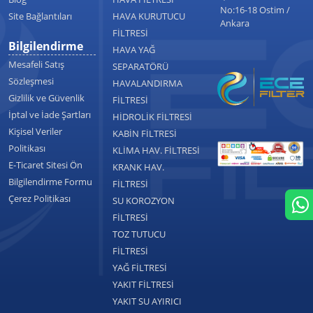
No:16-18 Ostim /
Site Bağlantıları
HAVA KURUTUCU
Ankara
FİLTRESİ
Bilgilendirme
HAVA YAĞ
Mesafeli Satış
SEPARATÖRÜ
Sözleşmesi
HAVALANDIRMA
Gizlilik ve Güvenlik
FİLTRESİ
İptal ve İade Şartları
HİDROLİK FİLTRESİ
Kişisel Veriler
KABİN FİLTRESİ
Politikası
KLİMA HAV. FİLTRESİ
E-Ticaret Sitesi Ön
KRANK HAV.
Bilgilendirme Formu
FİLTRESİ
Çerez Politikası
SU KOROZYON
FİLTRESİ
TOZ TUTUCU
FİLTRESİ
YAĞ FİLTRESİ
YAKIT FİLTRESİ
YAKIT SU AYIRICI