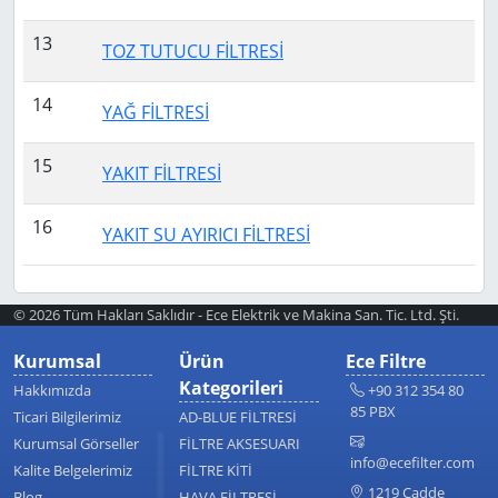
13
TOZ TUTUCU FİLTRESİ
14
YAĞ FİLTRESİ
15
YAKIT FİLTRESİ
16
YAKIT SU AYIRICI FİLTRESİ
© 2026 Tüm Hakları Saklıdır - Ece Elektrik ve Makina San. Tic. Ltd. Şti.
Kurumsal
Ürün
Ece Filtre
Kategorileri
Hakkımızda
+90 312 354 80
85 PBX
Ticari Bilgilerimiz
AD-BLUE FİLTRESİ
Kurumsal Görseller
FİLTRE AKSESUARI
info@ecefilter.com
Kalite Belgelerimiz
FİLTRE KİTİ
1219 Cadde
Blog
HAVA FİLTRESİ