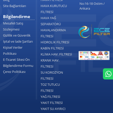
No:16-18 Ostim /
Site Bağlantıları
HAVA KURUTUCU
Ankara
FİLTRESİ
Bilgilendirme
HAVA YAĞ
Mesafeli Satış
SEPARATÖRÜ
Sözleşmesi
HAVALANDIRMA
Gizlilik ve Güvenlik
FİLTRESİ
İptal ve İade Şartları
HİDROLİK FİLTRESİ
Kişisel Veriler
KABİN FİLTRESİ
Politikası
KLİMA HAV. FİLTRESİ
E-Ticaret Sitesi Ön
KRANK HAV.
Bilgilendirme Formu
FİLTRESİ
Çerez Politikası
SU KOROZYON
FİLTRESİ
TOZ TUTUCU
FİLTRESİ
YAĞ FİLTRESİ
YAKIT FİLTRESİ
YAKIT SU AYIRICI