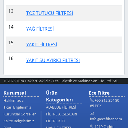
13
TOZ TUTUCU FİLTRESİ
14
YAĞ FİLTRESİ
15
YAKIT FİLTRESİ
16
YAKIT SU AYIRICI FİLTRESİ
© 2026 Tüm Hakları Saklıdır - Ece Elektrik ve Makina San. Tic. Ltd. Şti.
Kurumsal
Ürün
Ece Filtre
Kategorileri
Hakkımızda
+90 312 354 80
85 PBX
Ticari Bilgilerimiz
AD-BLUE FİLTRESİ
Kurumsal Görseller
FİLTRE AKSESUARI
info@ecefilter.com
Kalite Belgelerimiz
FİLTRE KİTİ
1219 Cadde
Blog
HAVA FİLTRESİ