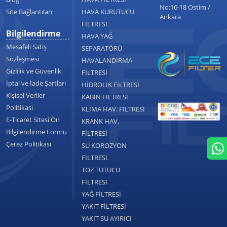
No:16-18 Ostim /
Site Bağlantıları
HAVA KURUTUCU
Ankara
FİLTRESİ
Bilgilendirme
HAVA YAĞ
Mesafeli Satış
SEPARATÖRÜ
Sözleşmesi
HAVALANDIRMA
Gizlilik ve Güvenlik
FİLTRESİ
İptal ve İade Şartları
HİDROLİK FİLTRESİ
Kişisel Veriler
KABİN FİLTRESİ
Politikası
KLİMA HAV. FİLTRESİ
E-Ticaret Sitesi Ön
KRANK HAV.
Bilgilendirme Formu
FİLTRESİ
Çerez Politikası
SU KOROZYON
FİLTRESİ
TOZ TUTUCU
FİLTRESİ
YAĞ FİLTRESİ
YAKIT FİLTRESİ
YAKIT SU AYIRICI