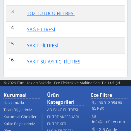
13
TOZ TUTUCU FİLTRESİ
14
YAĞ FİLTRESİ
15
YAKIT FİLTRESİ
16
YAKIT SU AYIRICI FİLTRESİ
© 2026 Tüm Hakları Saklıdır - Ece Elektrik ve Makina San. Tic. Ltd. Şti.
Kurumsal
Ürün
Ece Filtre
Kategorileri
Hakkımızda
+90 312 354 80
85 PBX
Ticari Bilgilerimiz
AD-BLUE FİLTRESİ
Kurumsal Görseller
FİLTRE AKSESUARI
info@ecefilter.com
Kalite Belgelerimiz
FİLTRE KİTİ
1219 Cadde
Blog
HAVA FİLTRESİ