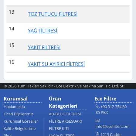
13
TOZ TUTUCU FİLTRESİ
14
YAĞ FİLTRESİ
15
YAKIT FİLTRESİ
16
YAKIT SU AYIRICI FİLTRESİ
© 2026 Tüm Hakları Saklıdır - Ece Elektrik ve Makina San. Tic. Ltd. Şti.
Kurumsal
Ürün
Ece Filtre
Kategorileri
Hakkımızda
+90 312 354 80
85 PBX
Ticari Bilgilerimiz
AD-BLUE FİLTRESİ
Kurumsal Görseller
FİLTRE AKSESUARI
info@ecefilter.com
Kalite Belgelerimiz
FİLTRE KİTİ
1219 Cadde
Blog
HAVA FİLTRESİ