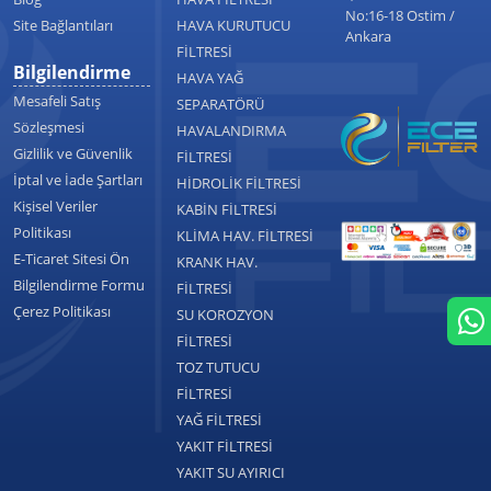
No:16-18 Ostim /
Site Bağlantıları
HAVA KURUTUCU
Ankara
FİLTRESİ
Bilgilendirme
HAVA YAĞ
Mesafeli Satış
SEPARATÖRÜ
Sözleşmesi
HAVALANDIRMA
Gizlilik ve Güvenlik
FİLTRESİ
İptal ve İade Şartları
HİDROLİK FİLTRESİ
Kişisel Veriler
KABİN FİLTRESİ
Politikası
KLİMA HAV. FİLTRESİ
E-Ticaret Sitesi Ön
KRANK HAV.
Bilgilendirme Formu
FİLTRESİ
Çerez Politikası
SU KOROZYON
FİLTRESİ
TOZ TUTUCU
FİLTRESİ
YAĞ FİLTRESİ
YAKIT FİLTRESİ
YAKIT SU AYIRICI