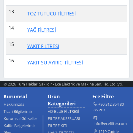
13
TOZ TUTUCU FİLTRESİ
14
YAĞ FİLTRESİ
15
YAKIT FİLTRESİ
16
YAKIT SU AYIRICI FİLTRESİ
© 2026 Tüm Hakları Saklıdır - Ece Elektrik ve Makina San. Tic. Ltd. Şti.
Kurumsal
Ürün
Ece Filtre
Kategorileri
Hakkımızda
+90 312 354 80
85 PBX
Ticari Bilgilerimiz
AD-BLUE FİLTRESİ
Kurumsal Görseller
FİLTRE AKSESUARI
info@ecefilter.com
Kalite Belgelerimiz
FİLTRE KİTİ
1219 Cadde
Blog
HAVA FİLTRESİ