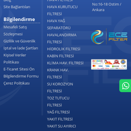
No:16-18 Ostim /
Site Bağlantıları
HAVA KURUTUCU
Ankara
FİLTRESİ
Bilgilendirme
HAVA YAĞ
Mesafeli Satış
SEPARATÖRÜ
Sözleşmesi
HAVALANDIRMA
Gizlilik ve Güvenlik
FİLTRESİ
İptal ve İade Şartları
HİDROLİK FİLTRESİ
Kişisel Veriler
KABİN FİLTRESİ
Politikası
KLİMA HAV. FİLTRESİ
E-Ticaret Sitesi Ön
KRANK HAV.
Bilgilendirme Formu
FİLTRESİ
Çerez Politikası
SU KOROZYON
FİLTRESİ
TOZ TUTUCU
FİLTRESİ
YAĞ FİLTRESİ
YAKIT FİLTRESİ
YAKIT SU AYIRICI