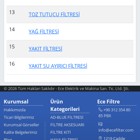
13
TOZ TUTUCU FİLTRESİ
14
YAĞ FİLTRESİ
15
YAKIT FİLTRESİ
16
YAKIT SU AYIRICI FİLTRESİ
© 2026 Tüm Hakları Saklıdır - Ece Elektrik ve Makina San. Tic. Ltd. Şti.
Kurumsal
Ürün
Ece Filtre
Kategorileri
Hakkımızda
+90 312 354 80
85 PBX
Ticari Bilgilerimiz
AD-BLUE FİLTRESİ
Kurumsal Görseller
FİLTRE AKSESUARI
info@ecefilter.com
Kalite Belgelerimiz
FİLTRE KİTİ
1219 Cadde
Blog
HAVA FİLTRESİ