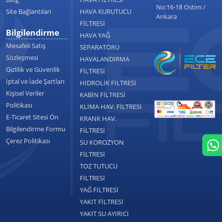
No:16-18 Ostim /
Site Bağlantıları
HAVA KURUTUCU
Ankara
FİLTRESİ
Bilgilendirme
HAVA YAĞ
Mesafeli Satış
SEPARATÖRÜ
Sözleşmesi
HAVALANDIRMA
Gizlilik ve Güvenlik
FİLTRESİ
İptal ve İade Şartları
HİDROLİK FİLTRESİ
Kişisel Veriler
KABİN FİLTRESİ
Politikası
KLİMA HAV. FİLTRESİ
E-Ticaret Sitesi Ön
KRANK HAV.
Bilgilendirme Formu
FİLTRESİ
Çerez Politikası
SU KOROZYON
FİLTRESİ
TOZ TUTUCU
FİLTRESİ
YAĞ FİLTRESİ
YAKIT FİLTRESİ
YAKIT SU AYIRICI