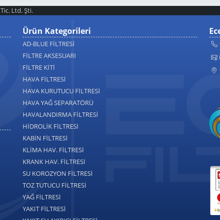
ic. Ltd. Şti.
Ürün Kategorileri
Ece
AD-BLUE FİLTRESİ
FİLTRE AKSESUARI
FİLTRE KİTİ
HAVA FİLTRESİ
HAVA KURUTUCU FİLTRESİ
HAVA YAĞ SEPARATÖRÜ
HAVALANDIRMA FİLTRESİ
HİDROLİK FİLTRESİ
KABİN FİLTRESİ
KLİMA HAV. FİLTRESİ
KRANK HAV. FİLTRESİ
SU KOROZYON FİLTRESİ
TOZ TUTUCU FİLTRESİ
YAĞ FİLTRESİ
YAKIT FİLTRESİ