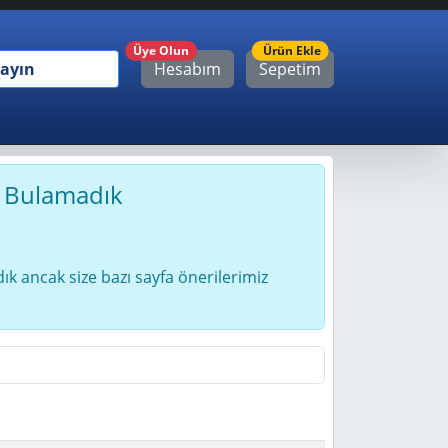
Ürün
Üye Olun
Ürün Ekle
Hesabım
Sepetim
ı Bulamadık
ık ancak size bazı sayfa önerilerimiz
i