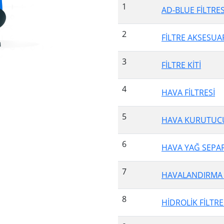
1
AD-BLUE FİLTRES
2
FİLTRE AKSESUA
3
FİLTRE KİTİ
4
HAVA FİLTRESİ
5
HAVA KURUTUCU
6
HAVA YAĞ SEPA
7
HAVALANDIRMA F
8
HİDROLİK FİLTRE