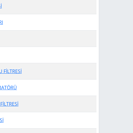
İ
RI
 FİLTRESİ
RATÖRÜ
İLTRESİ
Sİ