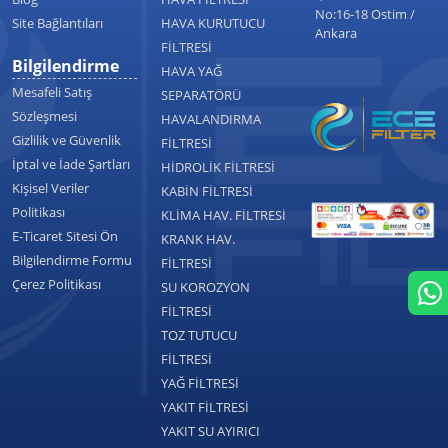
No:16-18 Ostim /
Site Bağlantıları
HAVA KURUTUCU
Ankara
FİLTRESİ
Bilgilendirme
HAVA YAĞ
Mesafeli Satış
SEPARATÖRÜ
Sözleşmesi
HAVALANDIRMA
Gizlilik ve Güvenlik
FİLTRESİ
İptal ve İade Şartları
HİDROLİK FİLTRESİ
Kişisel Veriler
KABİN FİLTRESİ
Politikası
KLİMA HAV. FİLTRESİ
E-Ticaret Sitesi Ön
KRANK HAV.
Bilgilendirme Formu
FİLTRESİ
Çerez Politikası
SU KOROZYON
FİLTRESİ
TOZ TUTUCU
FİLTRESİ
YAĞ FİLTRESİ
YAKIT FİLTRESİ
YAKIT SU AYIRICI