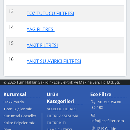
13
TOZ TUTUCU FİLTRESİ
14
YAĞ FİLTRESİ
15
YAKIT FİLTRESİ
16
YAKIT SU AYIRICI FİLTRESİ
© 2026 Tüm Hakları Saklıdır - Ece Elektrik ve Makina San. Tic. Ltd. Şti.
Kurumsal
Ürün
Ece Filtre
Kategorileri
Hakkımızda
+90 312 354 80
85 PBX
Ticari Bilgilerimiz
AD-BLUE FİLTRESİ
Kurumsal Görseller
FİLTRE AKSESUARI
info@ecefilter.com
Kalite Belgelerimiz
FİLTRE KİTİ
1219 Cadde
Blog
HAVA FİLTRESİ