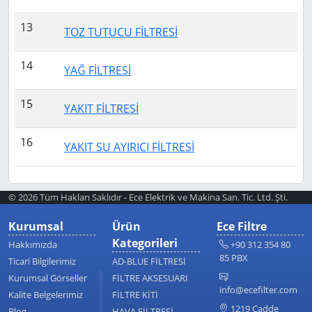
13
TOZ TUTUCU FİLTRESİ
14
YAĞ FİLTRESİ
15
YAKIT FİLTRESİ
16
YAKIT SU AYIRICI FİLTRESİ
© 2026 Tüm Hakları Saklıdır - Ece Elektrik ve Makina San. Tic. Ltd. Şti.
Kurumsal
Ürün
Ece Filtre
Kategorileri
Hakkımızda
+90 312 354 80
85 PBX
Ticari Bilgilerimiz
AD-BLUE FİLTRESİ
Kurumsal Görseller
FİLTRE AKSESUARI
info@ecefilter.com
Kalite Belgelerimiz
FİLTRE KİTİ
1219 Cadde
Blog
HAVA FİLTRESİ