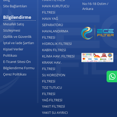
No:16-18 Ostim /
Site Bağlantıları
HAVA KURUTUCU
Ankara
FİLTRESİ
Bilgilendirme
HAVA YAĞ
Mesafeli Satış
SEPARATÖRÜ
Sözleşmesi
HAVALANDIRMA
Gizlilik ve Güvenlik
FİLTRESİ
İptal ve İade Şartları
HİDROLİK FİLTRESİ
Kişisel Veriler
KABİN FİLTRESİ
Politikası
KLİMA HAV. FİLTRESİ
E-Ticaret Sitesi Ön
KRANK HAV.
Bilgilendirme Formu
FİLTRESİ
Çerez Politikası
SU KOROZYON
FİLTRESİ
TOZ TUTUCU
FİLTRESİ
YAĞ FİLTRESİ
YAKIT FİLTRESİ
YAKIT SU AYIRICI