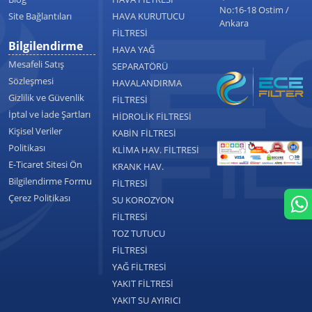
No:16-18 Ostim /
Site Bağlantıları
HAVA KURUTUCU
Ankara
FİLTRESİ
Bilgilendirme
HAVA YAĞ
Mesafeli Satış
SEPARATÖRÜ
Sözleşmesi
HAVALANDIRMA
Gizlilik ve Güvenlik
FİLTRESİ
İptal ve İade Şartları
HİDROLİK FİLTRESİ
Kişisel Veriler
KABİN FİLTRESİ
Politikası
KLİMA HAV. FİLTRESİ
E-Ticaret Sitesi Ön
KRANK HAV.
Bilgilendirme Formu
FİLTRESİ
Çerez Politikası
SU KOROZYON
FİLTRESİ
TOZ TUTUCU
FİLTRESİ
YAĞ FİLTRESİ
YAKIT FİLTRESİ
YAKIT SU AYIRICI