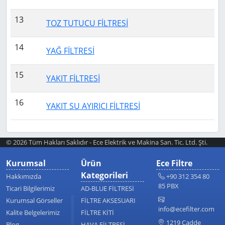
13
TOZ TUTUCU FİLTRESİ
14
YAĞ FİLTRESİ
15
YAKIT FİLTRESİ
16
YAKIT SU AYIRICI FİLTRESİ
© 2026 Tüm Hakları Saklıdır - Ece Elektrik ve Makina San. Tic. Ltd. Şti.
Kurumsal
Ürün
Ece Filtre
Kategorileri
Hakkımızda
+90 312 354 80
85 PBX
Ticari Bilgilerimiz
AD-BLUE FİLTRESİ
Kurumsal Görseller
FİLTRE AKSESUARI
info@ecefilter.com
Kalite Belgelerimiz
FİLTRE KİTİ
1219 Cadde
Blog
HAVA FİLTRESİ