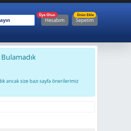
Ürün
Üye Olun
Ürün Ekle
Hesabım
Sepetim
ı Bulamadık
ık ancak size bazı sayfa önerilerimiz
i