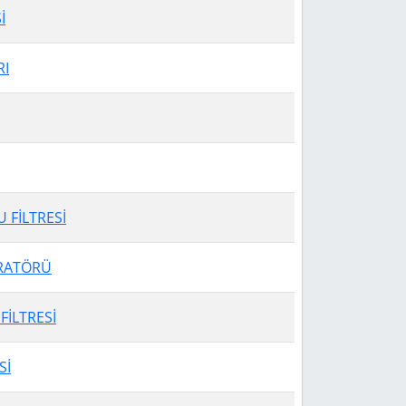
İ
RI
 FİLTRESİ
RATÖRÜ
İLTRESİ
Sİ