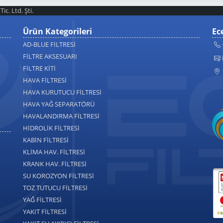
ic. Ltd. Şti.
Ürün Kategorileri
Ece
AD-BLUE FİLTRESİ
FİLTRE AKSESUARI
FİLTRE KİTİ
HAVA FİLTRESİ
HAVA KURUTUCU FİLTRESİ
HAVA YAĞ SEPARATÖRÜ
HAVALANDIRMA FİLTRESİ
HİDROLİK FİLTRESİ
KABİN FİLTRESİ
KLİMA HAV. FİLTRESİ
KRANK HAV. FİLTRESİ
SU KOROZYON FİLTRESİ
TOZ TUTUCU FİLTRESİ
YAĞ FİLTRESİ
YAKIT FİLTRESİ