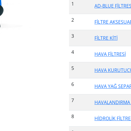
1
AD-BLUE FİLTRES
2
FİLTRE AKSESUA
3
FİLTRE KİTİ
4
HAVA FİLTRESİ
5
HAVA KURUTUCU
6
HAVA YAĞ SEPA
7
HAVALANDIRMA F
8
HİDROLİK FİLTRE