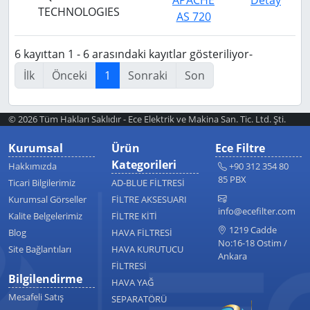
APACHE
Detay
TECHNOLOGIES
AS 720
6 kayıttan 1 - 6 arasındaki kayıtlar gösteriliyor-
İlk
Önceki
1
Sonraki
Son
© 2026 Tüm Hakları Saklıdır - Ece Elektrik ve Makina San. Tic. Ltd. Şti.
Kurumsal
Ürün
Ece Filtre
Kategorileri
Hakkımızda
+90 312 354 80
85 PBX
Ticari Bilgilerimiz
AD-BLUE FİLTRESİ
Kurumsal Görseller
FİLTRE AKSESUARI
info@ecefilter.com
Kalite Belgelerimiz
FİLTRE KİTİ
1219 Cadde
Blog
HAVA FİLTRESİ
No:16-18 Ostim /
Site Bağlantıları
HAVA KURUTUCU
Ankara
FİLTRESİ
Bilgilendirme
HAVA YAĞ
Mesafeli Satış
SEPARATÖRÜ