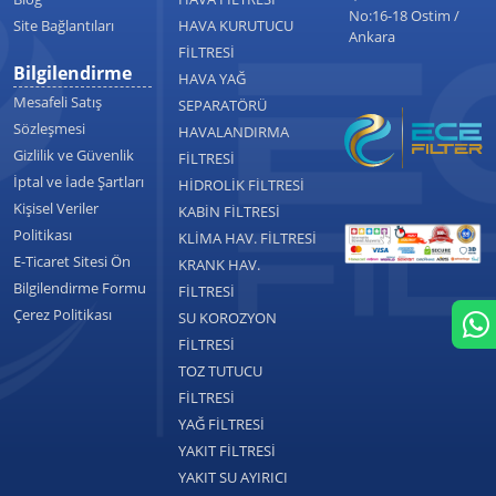
No:16-18 Ostim /
Site Bağlantıları
HAVA KURUTUCU
Ankara
FİLTRESİ
Bilgilendirme
HAVA YAĞ
Mesafeli Satış
SEPARATÖRÜ
Sözleşmesi
HAVALANDIRMA
Gizlilik ve Güvenlik
FİLTRESİ
İptal ve İade Şartları
HİDROLİK FİLTRESİ
Kişisel Veriler
KABİN FİLTRESİ
Politikası
KLİMA HAV. FİLTRESİ
E-Ticaret Sitesi Ön
KRANK HAV.
Bilgilendirme Formu
FİLTRESİ
Çerez Politikası
SU KOROZYON
FİLTRESİ
TOZ TUTUCU
FİLTRESİ
YAĞ FİLTRESİ
YAKIT FİLTRESİ
YAKIT SU AYIRICI