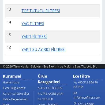
13
TOZ TUTUCU FİLTRESİ
14
YAĞ FİLTRESİ
15
YAKIT FİLTRESİ
16
YAKIT SU AYIRICI FİLTRESİ
© 2026 Tüm Hakları Saklıdır - Ece Elektrik ve Makina San. Tic. Ltd. Şti.
Kurumsal
Ürün
Ece Filtre
Kategorileri
Hakkımızda
+90 312 354 80
85 PBX
Ticari Bilgilerimiz
AD-BLUE FİLTRESİ
Kurumsal Görseller
FİLTRE AKSESUARI
info@ecefilter.com
Kalite Belgelerimiz
FİLTRE KİTİ
1219 Cadde
Blog
HAVA FİLTRESİ