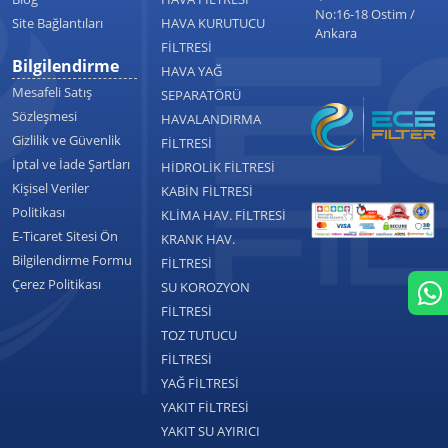
No:16-18 Ostim /
Site Bağlantıları
HAVA KURUTUCU
Ankara
FİLTRESİ
Bilgilendirme
HAVA YAĞ
Mesafeli Satış
SEPARATÖRÜ
Sözleşmesi
HAVALANDIRMA
Gizlilik ve Güvenlik
FİLTRESİ
İptal ve İade Şartları
HİDROLİK FİLTRESİ
Kişisel Veriler
KABİN FİLTRESİ
Politikası
KLİMA HAV. FİLTRESİ
E-Ticaret Sitesi Ön
KRANK HAV.
Bilgilendirme Formu
FİLTRESİ
Çerez Politikası
SU KOROZYON
FİLTRESİ
TOZ TUTUCU
FİLTRESİ
YAĞ FİLTRESİ
YAKIT FİLTRESİ
YAKIT SU AYIRICI