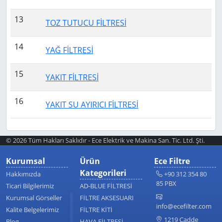
13
TOZ TUTUCU FİLTRESİ
14
YAĞ FİLTRESİ
15
YAKIT FİLTRESİ
16
YAKIT SU AYIRICI FİLTRESİ
© 2026 Tüm Hakları Saklıdır - Ece Elektrik ve Makina San. Tic. Ltd. Şti.
Kurumsal
Ürün
Ece Filtre
Kategorileri
Hakkımızda
+90 312 354 80
85 PBX
Ticari Bilgilerimiz
AD-BLUE FİLTRESİ
Kurumsal Görseller
FİLTRE AKSESUARI
info@ecefilter.com
Kalite Belgelerimiz
FİLTRE KİTİ
1219 Cadde
Blog
HAVA FİLTRESİ