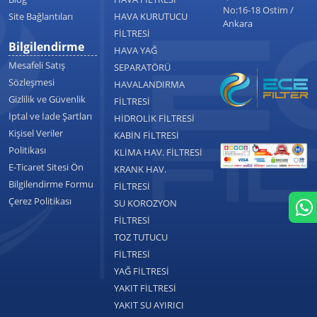
No:16-18 Ostim /
Site Bağlantıları
HAVA KURUTUCU
Ankara
FİLTRESİ
Bilgilendirme
HAVA YAĞ
Mesafeli Satış
SEPARATÖRÜ
Sözleşmesi
HAVALANDIRMA
Gizlilik ve Güvenlik
FİLTRESİ
İptal ve İade Şartları
HİDROLİK FİLTRESİ
Kişisel Veriler
KABİN FİLTRESİ
Politikası
KLİMA HAV. FİLTRESİ
E-Ticaret Sitesi Ön
KRANK HAV.
Bilgilendirme Formu
FİLTRESİ
Çerez Politikası
SU KOROZYON
FİLTRESİ
TOZ TUTUCU
FİLTRESİ
YAĞ FİLTRESİ
YAKIT FİLTRESİ
YAKIT SU AYIRICI