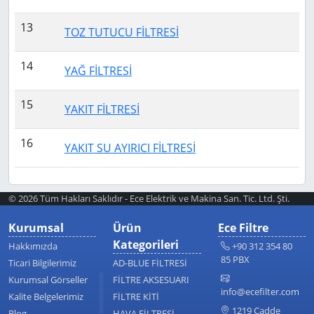
13
TOZ TUTUCU FİLTRESİ
14
YAĞ FİLTRESİ
15
YAKIT FİLTRESİ
16
YAKIT SU AYIRICI FİLTRESİ
© 2026 Tüm Hakları Saklıdır - Ece Elektrik ve Makina San. Tic. Ltd. Şti.
Kurumsal
Ürün
Ece Filtre
Kategorileri
Hakkımızda
+90 312 354 80
85 PBX
Ticari Bilgilerimiz
AD-BLUE FİLTRESİ
Kurumsal Görseller
FİLTRE AKSESUARI
info@ecefilter.com
Kalite Belgelerimiz
FİLTRE KİTİ
1219 Cadde
Blog
HAVA FİLTRESİ